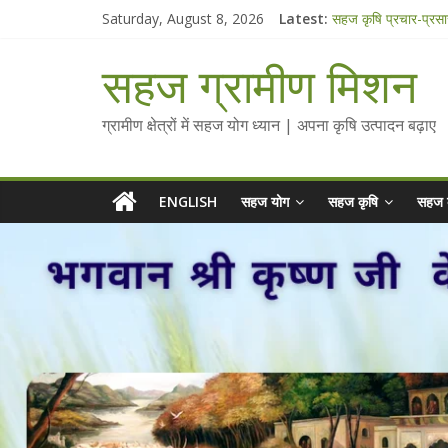
Skip
Saturday, August 8, 2026
Latest:
सहज कृषि प्रचार-प्रस
to
चैतन्यित जल pdf
content
Standee Designs 
सहज ग्रामीण मिशन
Chalo Gaon Ki Or
Collected Talks o
ग्रामीण क्षेत्रों में सहज योग ध्यान | अपना कृषि उत्पादन बढ़ाए
ENGLISH
सहज योग
सहज कृषि
सहज 