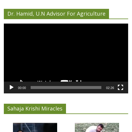
Dr. Hamid, U.N Advisor For Agriculture
Video
Player
00:00
02:26
Sahaja Krishi Miracles