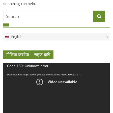
searching can help.
English
मीडिया कवरेज – सहज कृषि
Video
Code 150: Unknown error.
Player
Download File: https://www.youtube.com/watch?v=EsRXSiWvozI&_=1