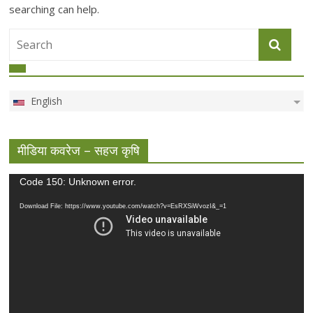
searching can help.
English
मीडिया कवरेज – सहज कृषि
Video
Code 150: Unknown error.
Player
Download File: https://www.youtube.com/watch?v=EsRXSiWvozI&_=1