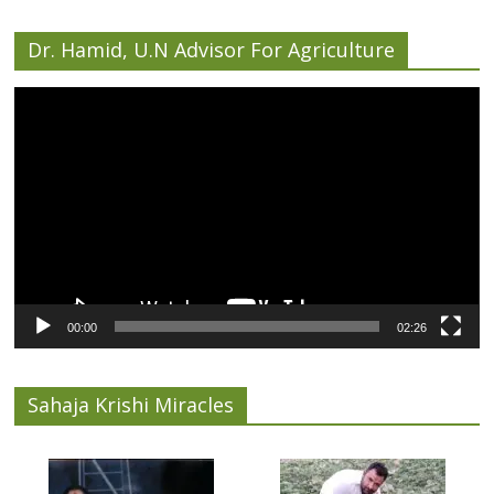
Dr. Hamid, U.N Advisor For Agriculture
Video
Player
00:00
02:26
Sahaja Krishi Miracles