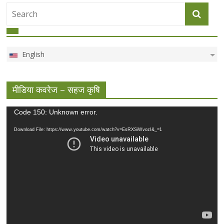
English
मीडिया कवरेज – सहज कृषि
Video
Code 150: Unknown error.
Player
Download File: https://www.youtube.com/watch?v=EsRXSiWvozI&_=1