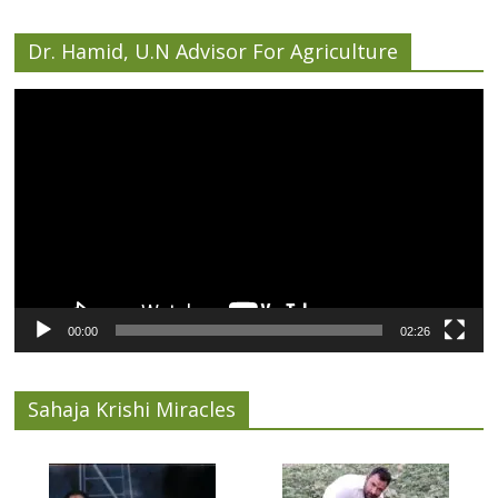
Dr. Hamid, U.N Advisor For Agriculture
Video
Player
00:00
02:26
Sahaja Krishi Miracles