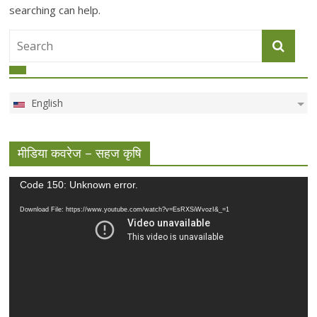
searching can help.
English
मीडिया कवरेज – सहज कृषि
Video
Code 150: Unknown error.
Player
Download File: https://www.youtube.com/watch?v=EsRXSiWvozI&_=1