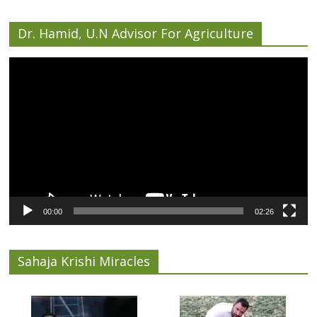
Dr. Hamid, U.N Advisor For Agriculture
Video
Player
00:00
02:26
Sahaja Krishi Miracles