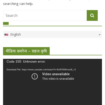
searching can help.
English
मीडिया कवरेज – सहज कृषि
Video
Code 150: Unknown error.
Player
Download File: https://www.youtube.com/watch?v=EsRXSiWvozI&_=1