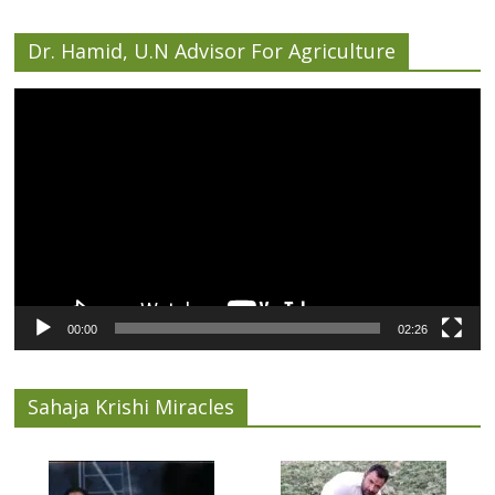
Dr. Hamid, U.N Advisor For Agriculture
Video
Player
00:00
02:26
Sahaja Krishi Miracles