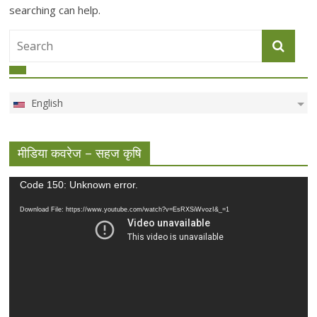
searching can help.
English
मीडिया कवरेज – सहज कृषि
Video
Code 150: Unknown error.
Player
Download File: https://www.youtube.com/watch?v=EsRXSiWvozI&_=1