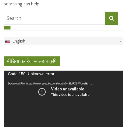
searching can help.
English
मीडिया कवरेज – सहज कृषि
Video
Code 150: Unknown error.
Player
Download File: https://www.youtube.com/watch?v=EsRXSiWvozI&_=1