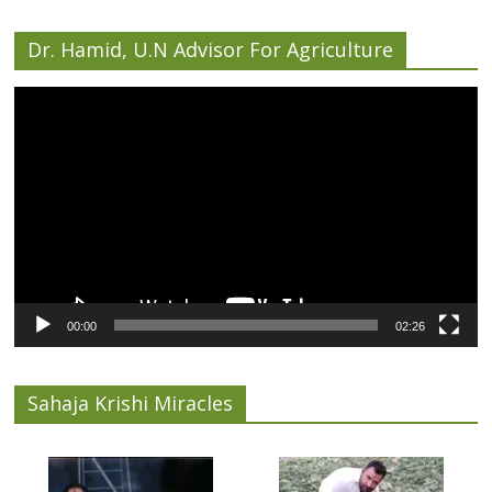
Dr. Hamid, U.N Advisor For Agriculture
Video
Player
00:00
02:26
Sahaja Krishi Miracles