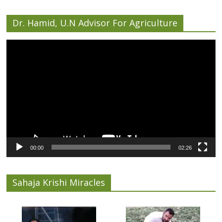
Dr. Hamid, U.N Advisor For Agriculture
Video
Player
00:00
02:26
Sahaja Krishi Miracles