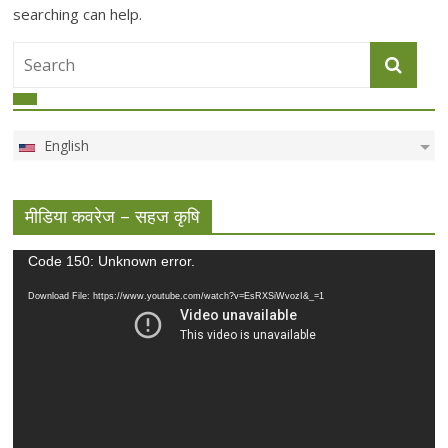
searching can help.
English
मीडिया कवरेज – सहज कृषि
Video
Code 150: Unknown error.
Player
Download File: https://www.youtube.com/watch?v=EsRXSiWvozI&_=1