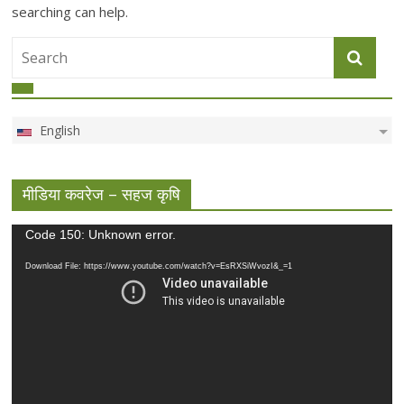
searching can help.
English
मीडिया कवरेज – सहज कृषि
Video
Code 150: Unknown error.
Player
Download File: https://www.youtube.com/watch?v=EsRXSiWvozI&_=1