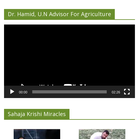
Dr. Hamid, U.N Advisor For Agriculture
Video
Player
00:00
02:26
Sahaja Krishi Miracles