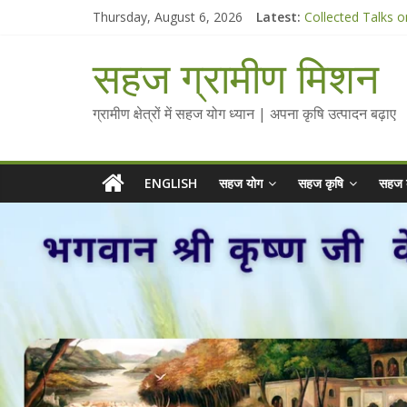
Skip
Thursday, August 6, 2026
Latest:
Collected Talks o
to
सहज कृषि प्रचार-प्रस
content
चैतन्यित जल pdf
सहज ग्रामीण मिशन
Standee Designs 
Chalo Gaon Ki Or
ग्रामीण क्षेत्रों में सहज योग ध्यान | अपना कृषि उत्पादन बढ़ाए
ENGLISH
सहज योग
सहज कृषि
सहज 