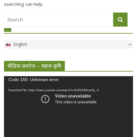
searching can help.
English
मीडिया कवरेज – सहज कृषि
Video
Code 150: Unknown error.
Player
Download File: https://www.youtube.com/watch?v=EsRXSiWvozI&_=1