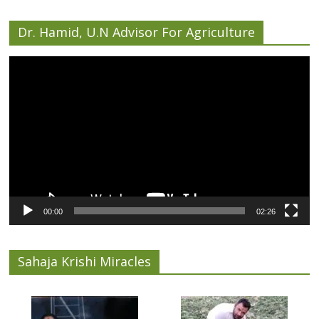
Dr. Hamid, U.N Advisor For Agriculture
Video
Player
00:00
02:26
Sahaja Krishi Miracles