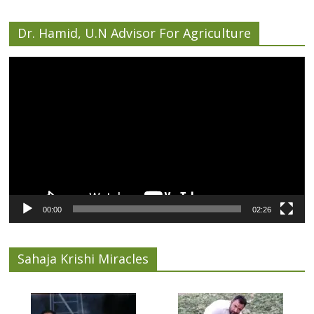
Dr. Hamid, U.N Advisor For Agriculture
Video
Player
00:00
02:26
Sahaja Krishi Miracles