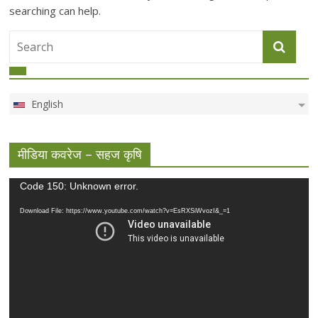
searching can help.
English
मीडिया कवरेज – सहज कृषि
Video
Code 150: Unknown error.
Player
Download File: https://www.youtube.com/watch?v=EsRXSiWvozI&_=1