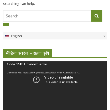
searching can help.
English
मीडिया कवरेज – सहज कृषि
Video
Code 150: Unknown error.
Player
Download File: https://www.youtube.com/watch?v=EsRXSiWvozI&_=1