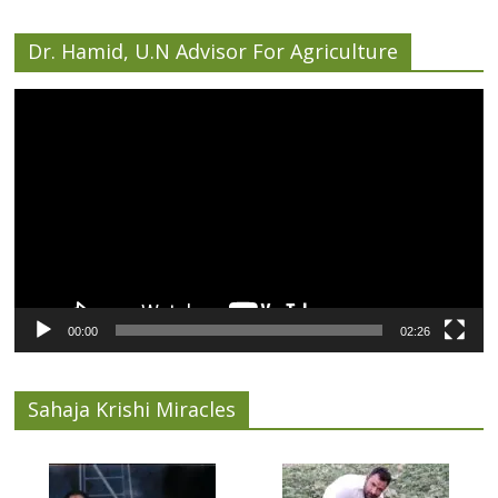
Dr. Hamid, U.N Advisor For Agriculture
Video
Player
00:00
02:26
Sahaja Krishi Miracles