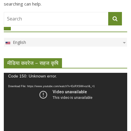
searching can help.
English
मीडिया कवरेज – सहज कृषि
Video
Code 150: Unknown error.
Player
Download File: https://www.youtube.com/watch?v=EsRXSiWvozI&_=1