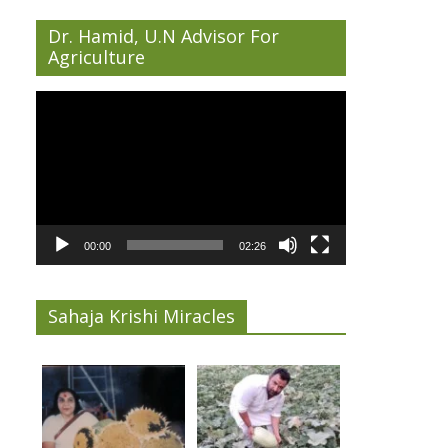
Dr. Hamid, U.N Advisor For
Agriculture
Video
Player
00:00
02:26
Sahaja Krishi Miracles