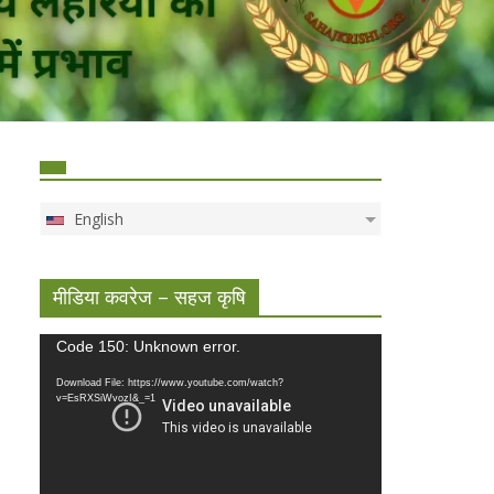
English
मीडिया कवरेज – सहज कृषि
Video
Code 150: Unknown error.
Player
Download File: https://www.youtube.com/watch?
v=EsRXSiWvozI&_=1