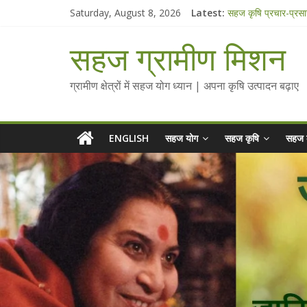
Skip
Saturday, August 8, 2026
Latest:
सहज कृषि प्रचार-प्रस
to
चैतन्यित जल pdf
content
Standee Designs 
सहज ग्रामीण मिशन
Chalo Gaon Ki Or
Collected Talks o
ग्रामीण क्षेत्रों में सहज योग ध्यान | अपना कृषि उत्पादन बढ़ाए
ENGLISH
सहज योग
सहज कृषि
सहज 