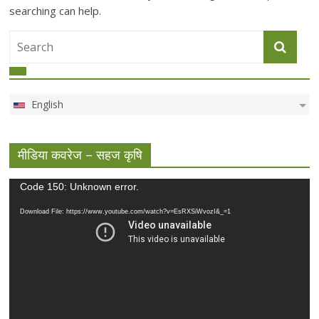
searching can help.
English
मीडिया कवरेज – सहज कृषि
Video
Code 150: Unknown error.
Player
Download File: https://www.youtube.com/watch?v=EsRXSiWvozI&_=1