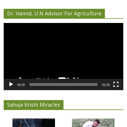
Dr. Hamid, U.N Advisor For Agriculture
Video
Player
00:00
02:26
Sahaja Krishi Miracles