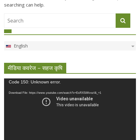
searching can help.
English
मीडिया कवरेज – सहज कृषि
Video
Code 150: Unknown error.
Player
Download File: https://www.youtube.com/watch?v=EsRXSiWvozI&_=1