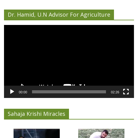
Dr. Hamid, U.N Advisor For Agriculture
Video
Player
00:00
02:26
Sahaja Krishi Miracles