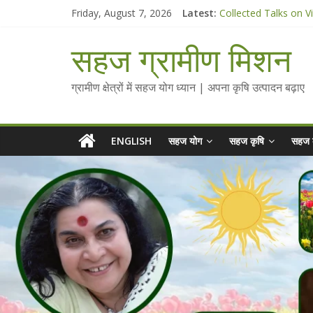
Skip
Friday, August 7, 2026
Latest:
Collected Talks on V
to
सहज कृषि प्रचार-प्रसार 
content
चैतन्यित जल pdf
सहज ग्रामीण मिशन
Standee Designs @ 2
Chalo Gaon Ki Or Ab
ग्रामीण क्षेत्रों में सहज योग ध्यान | अपना कृषि उत्पादन बढ़ाए
ENGLISH
सहज योग
सहज कृषि
सहज 