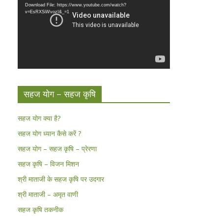
Download File: https://www.youtube.com/watch?
v=EsRXSiWvozI&_=1
सहज योग – सहज कृषि
सहज योग क्या है?
सहज योग ध्यान कैसे करें ?
सहज योग – सहज कृषि – प्रेरणा
सहज कृषि – विजन मिशन
श्री माताजी के सहज कृषि पर उदगार
श्री माताजी – अमृत वाणी
सहज कृषि तकनीक