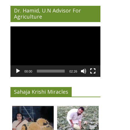
Dr. Hamid, U.N Advisor For
Agriculture
Video
Player
00:00
02:26
Sahaja Krishi Miracles