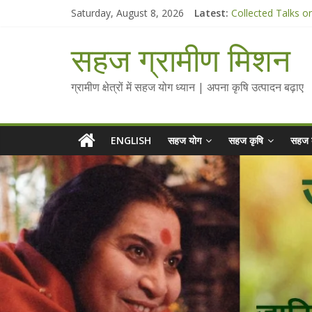
Skip
Chalo Gaon Ki Or
Saturday, August 8, 2026
Latest:
to
Collected Talks o
content
सहज कृषि प्रचार-प्रस
सहज ग्रामीण मिशन
चैतन्यित जल pdf
Standee Designs 
ग्रामीण क्षेत्रों में सहज योग ध्यान | अपना कृषि उत्पादन बढ़ाए
ENGLISH
सहज योग
सहज कृषि
सहज 