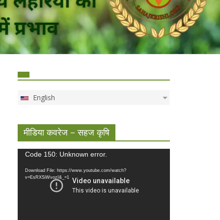
English
मीडिया कवरेज – सहज कृषि
Video
Code 150: Unknown error.
Player
Download File: https://www.youtube.com/watch?
v=EsRXSiWvozI&_=1