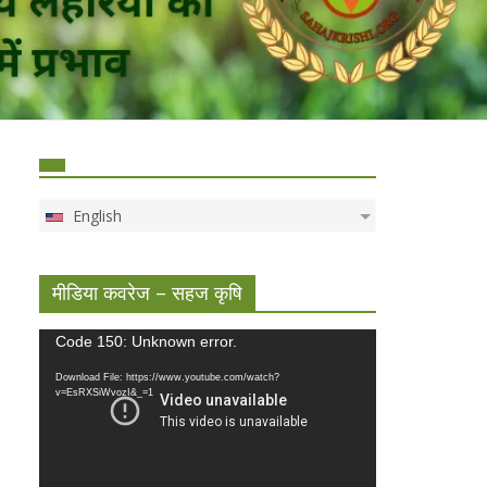
English
मीडिया कवरेज – सहज कृषि
Video
Code 150: Unknown error.
Player
Download File: https://www.youtube.com/watch?
v=EsRXSiWvozI&_=1