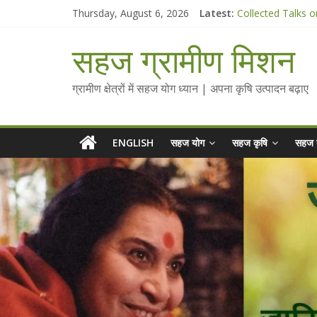
Skip
Thursday, August 6, 2026
Latest:
Collected Talks o
to
सहज कृषि प्रचार-प्रस
content
चैतन्यित जल pdf
सहज ग्रामीण मिशन
Standee Designs 
Chalo Gaon Ki Or
ग्रामीण क्षेत्रों में सहज योग ध्यान | अपना कृषि उत्पादन बढ़ाए
ENGLISH
सहज योग
सहज कृषि
सहज 