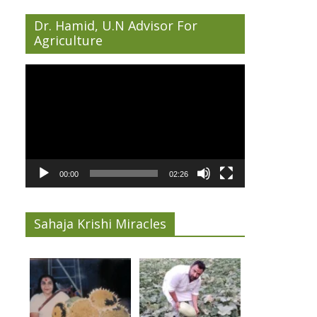
Dr. Hamid, U.N Advisor For
Agriculture
Video
Player
00:00
02:26
Sahaja Krishi Miracles