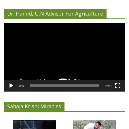
Dr. Hamid, U.N Advisor For Agriculture
Video
Player
00:00
02:26
Sahaja Krishi Miracles