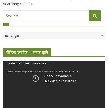
searching can help.
English
मीडिया कवरेज – सहज कृषि
Video
Code 150: Unknown error.
Player
Download File: https://www.youtube.com/watch?v=EsRXSiWvozI&_=1