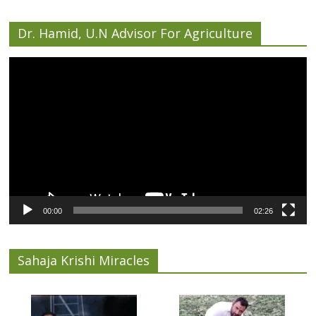
Dr. Hamid, U.N Advisor For Agriculture
Video
Player
00:00
02:26
Sahaja Krishi Miracles