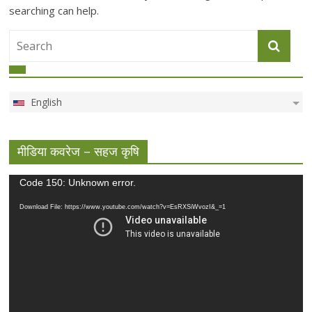
searching can help.
English
मीडिया कवरेज – सहज कृषि
Video
Code 150: Unknown error.
Player
Download File: https://www.youtube.com/watch?v=EsRXSiWvozI&_=1