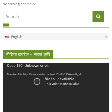
searching can help.
English
मीडिया कवरेज – सहज कृषि
Video
Code 150: Unknown error.
Player
Download File: https://www.youtube.com/watch?v=EsRXSiWvozI&_=1