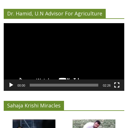
Dr. Hamid, U.N Advisor For Agriculture
Video
Player
00:00
02:26
Sahaja Krishi Miracles