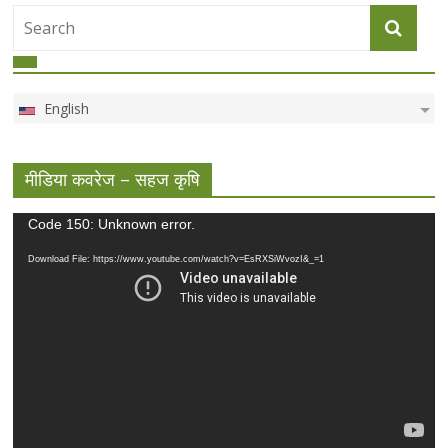
English
मीडिया कवरेज – सहज कृषि
Video
Code 150: Unknown error.
Player
Download File: https://www.youtube.com/watch?v=EsRXSiWvozI&_=1