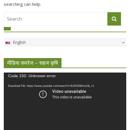
searching can help.
English
मीडिया कवरेज – सहज कृषि
Video
Code 150: Unknown error.
Player
Download File: https://www.youtube.com/watch?v=EsRXSiWvozI&_=1