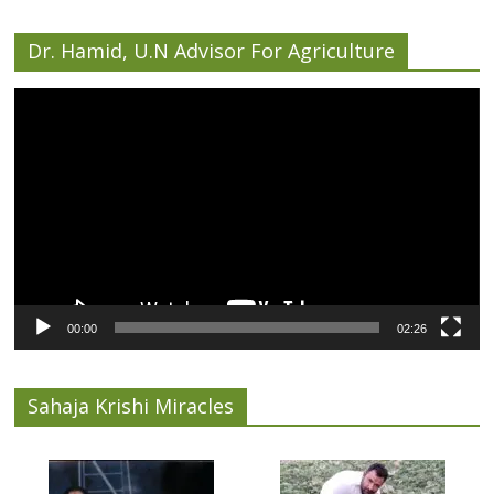
Dr. Hamid, U.N Advisor For Agriculture
Video
Player
00:00
02:26
Sahaja Krishi Miracles