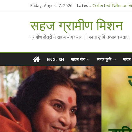
Skip
Friday, August 7, 2026
Latest:
Collected Talks on V
to
सहज कृषि प्रचार-प्रसार 
content
चैतन्यित जल pdf
सहज ग्रामीण मिशन
Standee Designs @ 2
Chalo Gaon Ki Or Ab
ग्रामीण क्षेत्रों में सहज योग ध्यान | अपना कृषि उत्पादन बढ़ाए
ENGLISH
सहज योग
सहज कृषि
सहज 