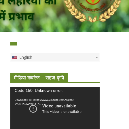
English
मीडिया कवरेज – सहज कृषि
Video
Code 150: Unknown error.
Player
Download File: https://www.youtube.com/watch?
v=EsRXSiWvozI&_=1