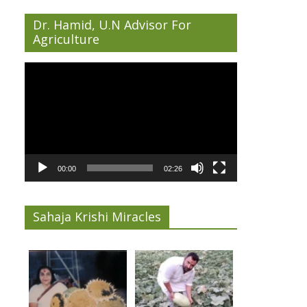
Dr. Hamid, U.N Advisor For
Agriculture
Video
Player
00:00
02:26
Sahaja Krishi Miracles