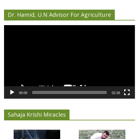
Dr. Hamid, U.N Advisor For Agriculture
Video
Player
00:00
02:26
Sahaja Krishi Miracles