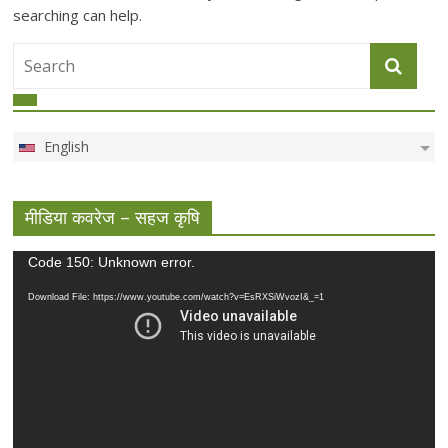
searching can help.
English
मीडिया कवरेज – सहज कृषि
Video
Code 150: Unknown error.
Player
Download File: https://www.youtube.com/watch?v=EsRXSiWvozI&_=1