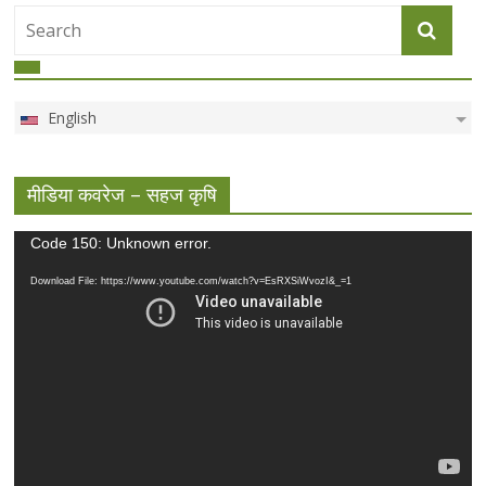
English
मीडिया कवरेज – सहज कृषि
Video
Code 150: Unknown error.
Player
Download File: https://www.youtube.com/watch?v=EsRXSiWvozI&_=1