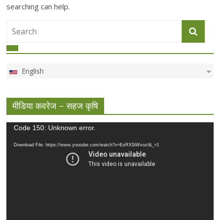
searching can help.
English
मीडिया कवरेज – सहज कृषि
Video
Code 150: Unknown error.
Player
Download File: https://www.youtube.com/watch?v=EsRXSiWvozI&_=1