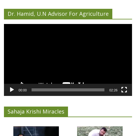
Dr. Hamid, U.N Advisor For Agriculture
Video
Player
00:00
02:26
Sahaja Krishi Miracles