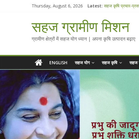
Skip
Thursday, August 6, 2026
Latest:
सहज कृषि प्रचार-प्रस
to
चैतन्यित जल pdf
content
Standee Designs 
सहज ग्रामीण मिशन
Chalo Gaon Ki Or
Collected Talks o
ग्रामीण क्षेत्रों में सहज योग ध्यान | अपना कृषि उत्पादन बढ़ाए
ENGLISH
सहज योग
सहज कृषि
सहज 