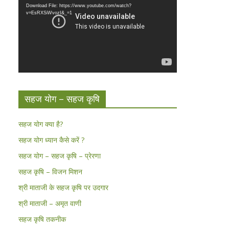
Download File: https://www.youtube.com/watch?
v=EsRXSiWvozI&_=1
सहज योग – सहज कृषि
सहज योग क्या है?
सहज योग ध्यान कैसे करें ?
सहज योग – सहज कृषि – प्रेरणा
सहज कृषि – विजन मिशन
श्री माताजी के सहज कृषि पर उदगार
श्री माताजी – अमृत वाणी
सहज कृषि तकनीक