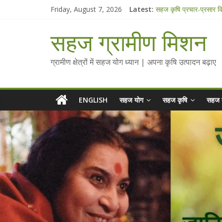
Skip
Friday, August 7, 2026
Latest:
सहज कृषि प्रचार-प्रसार 
to
चैतन्यित जल pdf
content
Standee Designs @ 2
सहज ग्रामीण मिशन
Chalo Gaon Ki Or Ab
Collected Talks on V
ग्रामीण क्षेत्रों में सहज योग ध्यान | अपना कृषि उत्पादन बढ़ाए
ENGLISH
सहज योग
सहज कृषि
सहज 