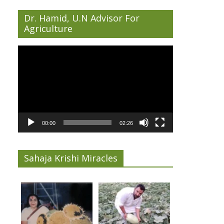
Dr. Hamid, U.N Advisor For
Agriculture
Video
Player
00:00
02:26
Sahaja Krishi Miracles