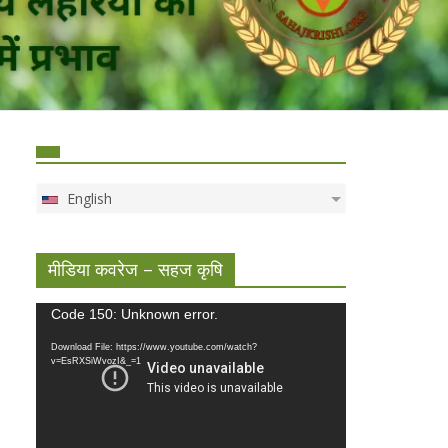
English
मीडिया कवरेज – सहज कृषि
Video
Code 150: Unknown error.
Player
Download File: https://www.youtube.com/watch?
v=EsRXSiWvozI&_=1