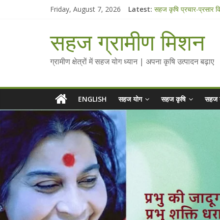
Skip
Friday, August 7, 2026
Latest:
सहज कृषि प्रचार-प्रसार 
to
चैतन्यित जल pdf
content
Standee Designs @ 2
सहज ग्रामीण मिशन
Chalo Gaon Ki Or Ab
Collected Talks on V
ग्रामीण क्षेत्रों में सहज योग ध्यान | अपना कृषि उत्पादन बढ़ाए
ENGLISH
सहज योग
सहज कृषि
सहज 