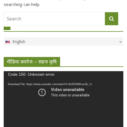
searching can help.
English
मीडिया कवरेज – सहज कृषि
Video
Code 150: Unknown error.
Player
Download File: https://www.youtube.com/watch?v=EsRXSiWvozI&_=1