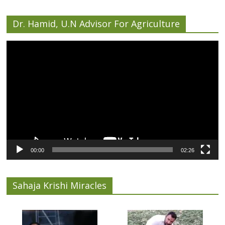
Dr. Hamid, U.N Advisor For Agriculture
Video
Player
00:00
02:26
Sahaja Krishi Miracles