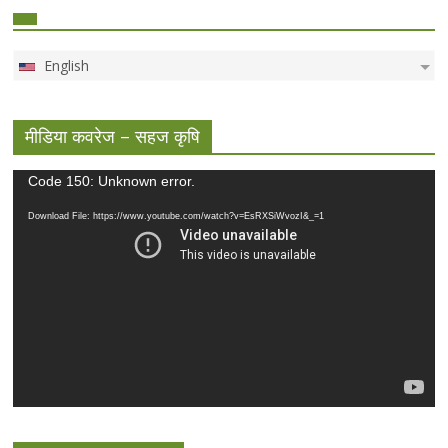
English
मीडिया कवरेज – सहज कृषि
Video
Code 150: Unknown error.
Player
Download File: https://www.youtube.com/watch?v=EsRXSiWvozI&_=1