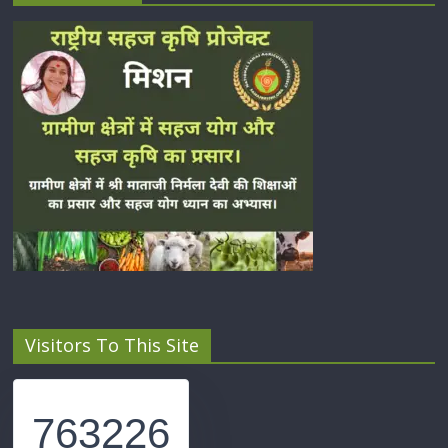
Visitors To This Site
763226