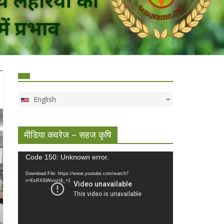
English
मीडिया कवरेज – सहज कृषि
Video
Code 150: Unknown error.
Player
Download File: https://www.youtube.com/watch?
v=EsRXSiWvozI&_=1