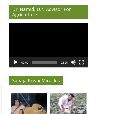
Dr. Hamid, U.N Advisor For
Agriculture
Video
Player
→
00:00
02:26
Sahaja Krishi Miracles