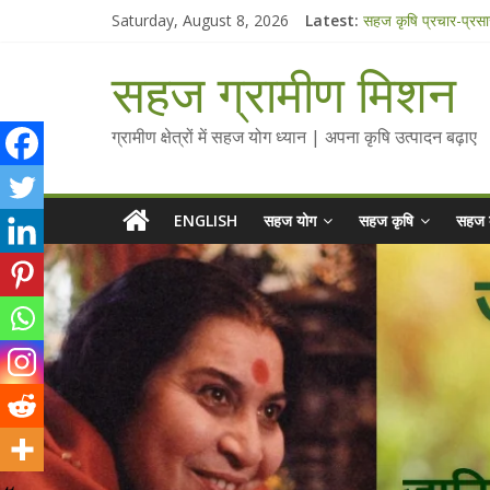
Skip
Saturday, August 8, 2026
Latest:
सहज कृषि प्रचार-प्रस
to
चैतन्यित जल pdf
content
Standee Designs 
सहज ग्रामीण मिशन
Chalo Gaon Ki Or
Collected Talks o
ग्रामीण क्षेत्रों में सहज योग ध्यान | अपना कृषि उत्पादन बढ़ाए
ENGLISH
सहज योग
सहज कृषि
सहज 