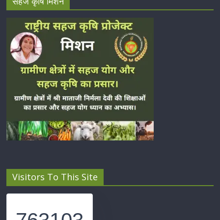
सहज कृषि मिशन
Visitors To This Site