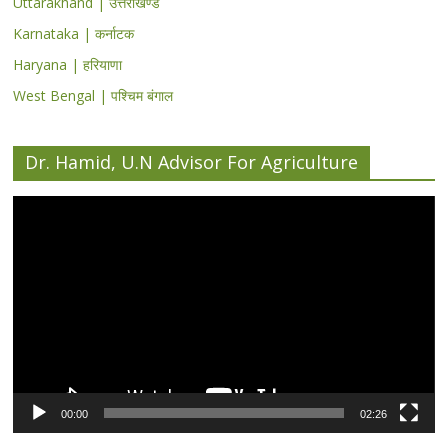
Uttarakhand | उत्तराखण्ड
Karnataka | कर्नाटक
Haryana | हरियाणा
West Bengal | पश्चिम बंगाल
Dr. Hamid, U.N Advisor For Agriculture
Video
Player
00:00
02:26