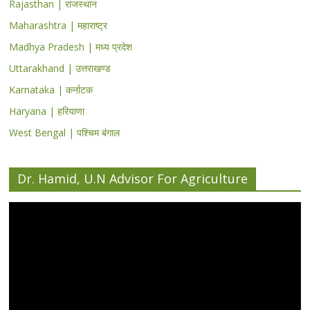
Rajasthan | राजस्थान
Maharashtra | महाराष्ट्र
Madhya Pradesh | मध्य प्रदेश
Uttarakhand | उत्तराखण्ड
Karnataka | कर्नाटक
Haryana | हरियाणा
West Bengal | पश्चिम बंगाल
Dr. Hamid, U.N Advisor For Agriculture
Video
Player