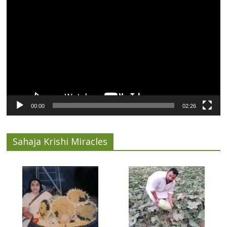
Video
Player
00:00
02:26
Sahaja Krishi Miracles