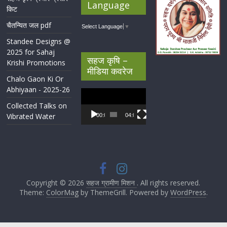
Language
किट
चैतन्यित जल pdf
Select Language
▼
Standee Designs @
2025 for Sahaj
सहज कृषि –
Krishi Promotions
मीडिया कवरेज
Chalo Gaon Ki Or
Abhiyaan - 2025-26
Video
Player
Collected Talks on
Vibrated Water
00:00
04:07
Copyright © 2026
सहज ग्रामीण मिशन
. All rights reserved.
Theme:
ColorMag
by ThemeGrill. Powered by
WordPress
.