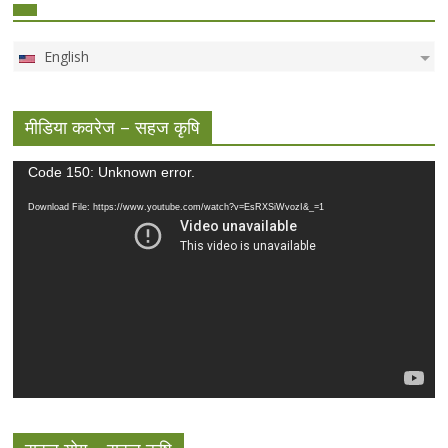
English
मीडिया कवरेज – सहज कृषि
Video
Code 150: Unknown error.
Player
Download File: https://www.youtube.com/watch?v=EsRXSiWvozI&_=1